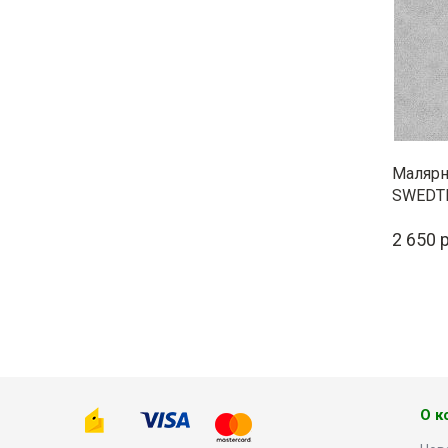
Малярн
SWEDTE
L125
2 650 
О к