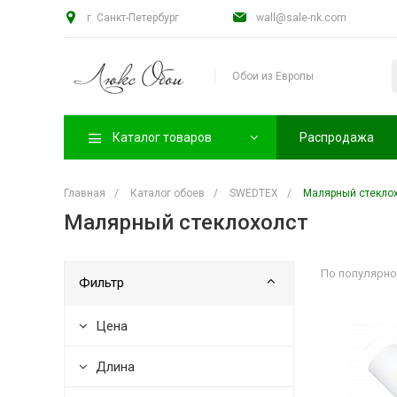
г. Санкт-Петербург
wall@sale-nk.com
Обои из Европы
Каталог товаров
Распродажа
Главная
/
Каталог обоев
/
SWEDTEX
/
Малярный стекло
Малярный стеклохолст
По популярно
Фильтр
Цена
Длина