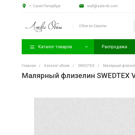
г. Санкт-Петербург
wall@sale-nk.com
Обои из Европы
Каталог товаров
Распродажа
Главная
/
Каталог обоев
/
SWEDTEX
/
Малярный флизел
Малярный флизелин SWEDTEX 