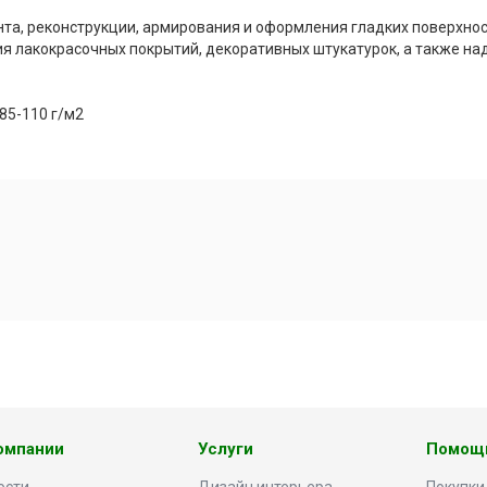
нта, реконструкции, армирования и оформления гладких поверхно
ия лакокрасочных покрытий, декоративных штукатурок, а также н
85-110 г/м2
омпании
Услуги
Помощ