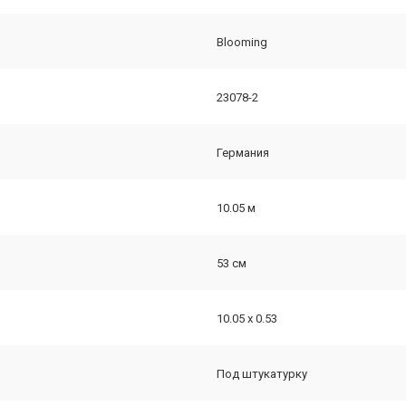
Blooming
23078-2
Германия
10.05 м
53 см
10.05 х 0.53
Под штукатурку