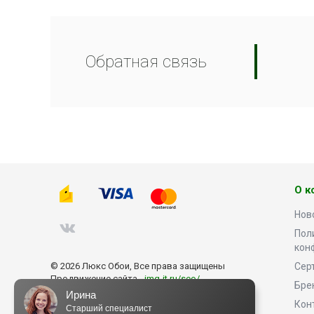
Обратная связь
О к
Нов
Пол
кон
© 2026 Люкс Обои, Все права защищены
Сер
Продвижение сайта -
img-it.ru/seo/
Бре
Ирина
Кон
Старший специалист