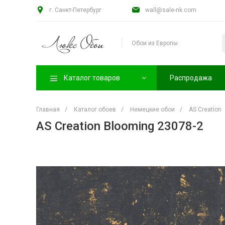
г. Санкт-Петербург
wall@sale-nk.com
Обои из Европы
Каталог товаров
Распродажа
Главная
/
Каталог обоев
/
Немецкие обои
/
AS Creation
AS Creation Blooming 23078-2