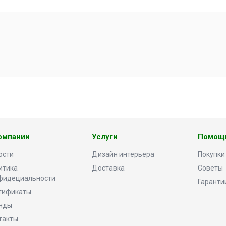
омпании
Услуги
Помощ
ости
Дизайн интерьера
Покупки
итика
Доставка
Советы
фидециальности
Гаранти
тификаты
нды
такты