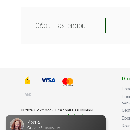
Обратная связь
О к
Нов
Пол
кон
© 2026 Люкс Обои, Все права защищены
Сер
Продвижение сайта -
img-it.ru/seo/
Бре
Ирина
Кон
Старший специалист