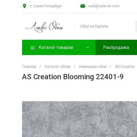
г. Санкт-Петербург
wall@sale-nk.com
Обои из Европы
Каталог товаров
Распродажа
Главная
/
Каталог обоев
/
Немецкие обои
/
AS Creation
AS Creation Blooming 22401-9