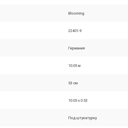
Blooming
22401-9
Германия
10.05 м
53 см
10.05 х 0.53
Под штукатурку