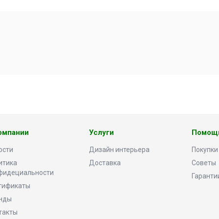
омпании
Услуги
Помощ
ости
Дизайн интерьера
Покупки
итика
Доставка
Советы
фидециальности
Гаранти
тификаты
нды
такты