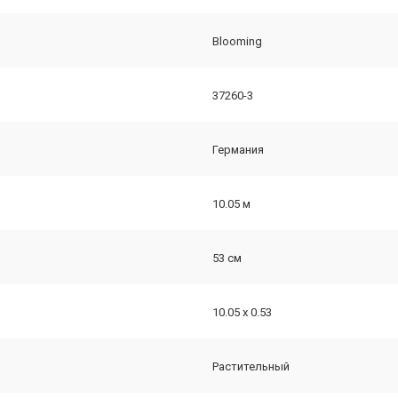
Blooming
37260-3
Германия
10.05 м
53 см
10.05 х 0.53
Растительный