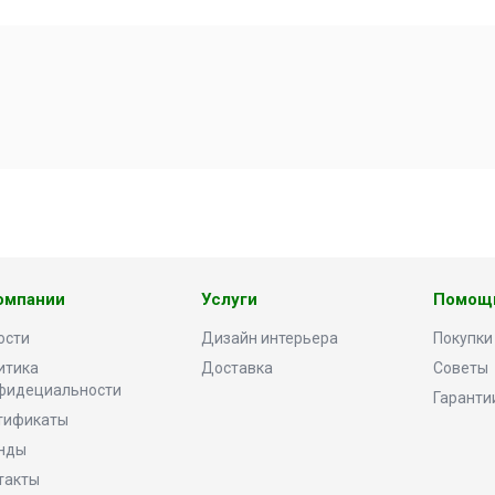
омпании
Услуги
Помощ
ости
Дизайн интерьера
Покупки
итика
Доставка
Советы
фидециальности
Гаранти
тификаты
нды
такты