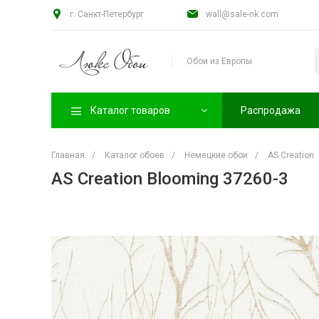
г. Санкт-Петербург
wall@sale-nk.com
Обои из Европы
Каталог товаров
Распродажа
Главная
/
Каталог обоев
/
Немецкие обои
/
AS Creation
AS Creation Blooming 37260-3