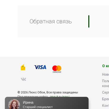
Обратная связь
О к
Нов
Пол
кон
© 2026 Люкс Обои, Все права защищены
Сер
Продвижение сайта -
img-it.ru/seo/
Бре
Ирина
Кон
Старший специалист