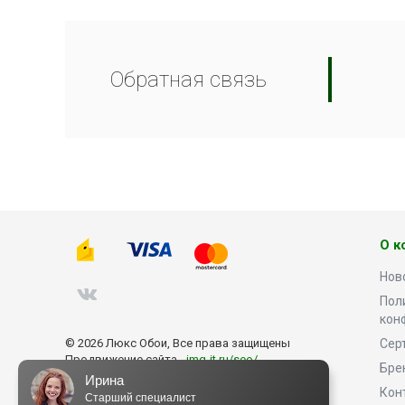
Обратная связь
О к
Нов
Пол
кон
© 2026 Люкс Обои, Все права защищены
Сер
Продвижение сайта -
img-it.ru/seo/
Бре
Ирина
Кон
Старший специалист