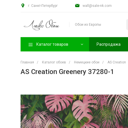
г. Санкт-Петербург
wall@sale-nk.com
Обои из Европы
Каталог товаров
Распродажа
Главная
/
Каталог обоев
/
Немецкие обои
/
AS Creation
AS Creation Greenery 37280-1