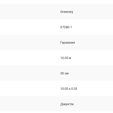
Greenery
37280-1
Германия
10.05 м
53 см
10.05 х 0.53
Джунгли