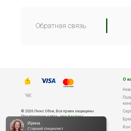
Обратная связь
О к
Нов
Пол
кон
© 2026 Люкс Обои, Все права защищены
Сер
Продвижение сайта -
img-it.ru/seo/
Бре
Ирина
Кон
Старший специалист