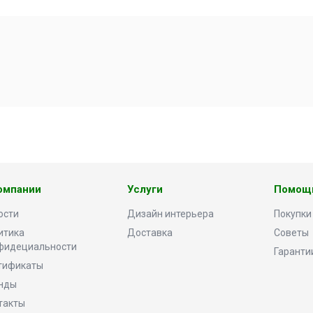
омпании
Услуги
Помощ
ости
Дизайн интерьера
Покупки
итика
Доставка
Советы
фидециальности
Гаранти
тификаты
нды
такты