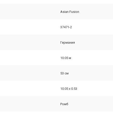
Asian Fusion
37471-2
Германия
10.05 м
53 см
10.05 х 0.53
Ромб