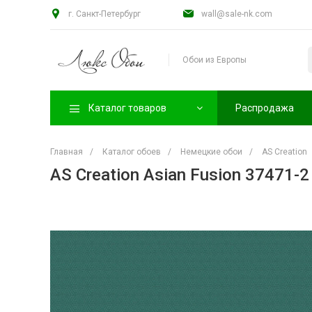
г. Санкт-Петербург
wall@sale-nk.com
Обои из Европы
Каталог товаров
Распродажа
Главная
/
Каталог обоев
/
Немецкие обои
/
AS Creation
AS Creation Asian Fusion 37471-2