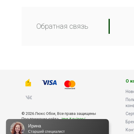
Обратная связь
О к
Нов
Пол
кон
© 2026 Люкс Обои, Все права защищены
Сер
Продвижение сайта -
img-it.ru/seo/
Бре
Ирина
Кон
Старший специалист