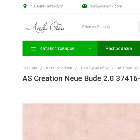
г. Санкт-Петербург
wall@sale-nk.com
Обои из Европы
Каталог товаров
Распродажа
Главная
/
Каталог обоев
/
Немецкие обои
/
AS Creation
AS Creation Neue Bude 2.0 37416