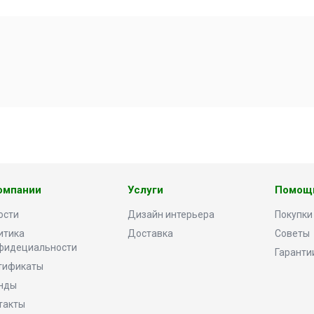
омпании
Услуги
Помощ
ости
Дизайн интерьера
Покупки
итика
Доставка
Советы
фидециальности
Гаранти
тификаты
нды
такты