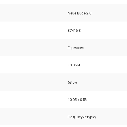
Neue Bude 2.0
37416-3
Германия
10.05 м
53 см
10.05 х 0.53
Под штукатурку