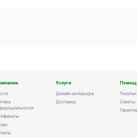
омпании
Услуги
Помощ
ости
Дизайн интерьера
Покупки
итика
Доставка
Советы
фидециальности
Гаранти
тификаты
нды
такты