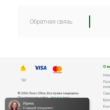
Обратная связь
О к
Нов
Пол
кон
© 2026 Люкс Обои, Все права защищены
Сер
Продвижение сайта -
img-it.ru/seo/
Бре
Ирина
Кон
Старший специалист