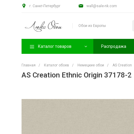
г. Санкт-Петербург
wall@sale-nk.com
Обои из Европы
Каталог товаров
Распродажа
Главная
/
Каталог обоев
/
Немецкие обои
/
AS Creation
AS Creation Ethnic Origin 37178-2