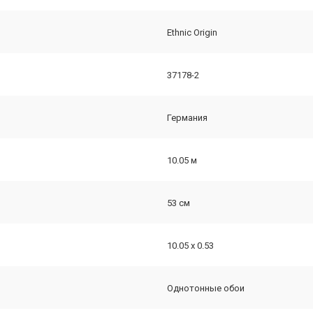
Ethnic Origin
37178-2
Германия
10.05 м
53 см
10.05 х 0.53
Однотонные обои