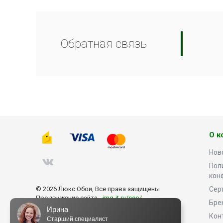
Обратная связь
О к
Нов
Пол
кон
© 2026 Люкс Обои, Все права защищены
Сер
Продвижение сайта -
img-it.ru/seo/
Бре
Ирина
Кон
Старший специалист