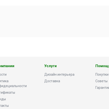
омпании
Услуги
Помощ
ости
Дизайн интерьера
Покупки
итика
Доставка
Советы
фидециальности
Гаранти
тификаты
нды
такты