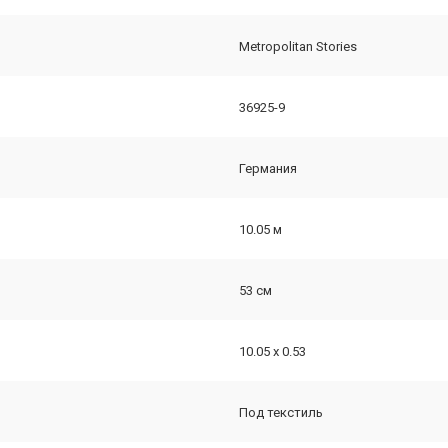
Metropolitan Stories
36925-9
Германия
10.05 м
53 см
10.05 х 0.53
Под текстиль