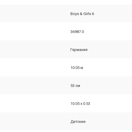
Boys & Girls 6
36987-3
Германия
10.05 м
53 см
10.05 х 0.53
Детские