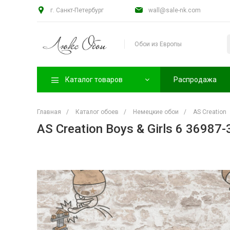
г. Санкт-Петербург
wall@sale-nk.com
Обои из Европы
Каталог товаров
Распродажа
Главная
/
Каталог обоев
/
Немецкие обои
/
AS Creation
AS Creation Boys & Girls 6 36987-