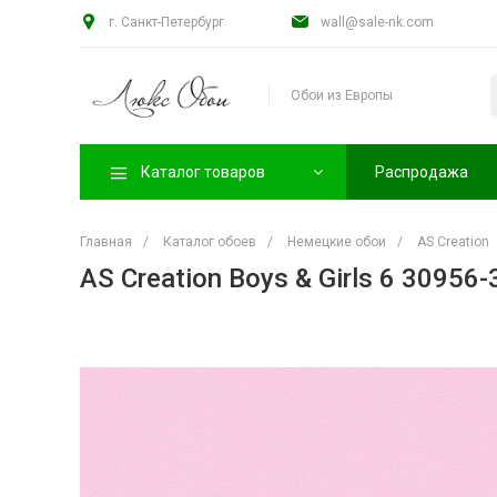
г. Санкт-Петербург
wall@sale-nk.com
Обои из Европы
Каталог товаров
Распродажа
Главная
/
Каталог обоев
/
Немецкие обои
/
AS Creation
AS Creation Boys & Girls 6 30956-