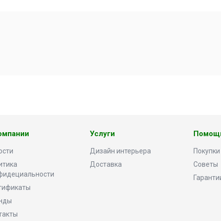
омпании
Услуги
Помощ
ости
Дизайн интерьера
Покупки
итика
Доставка
Советы
фидециальности
Гаранти
тификаты
нды
такты