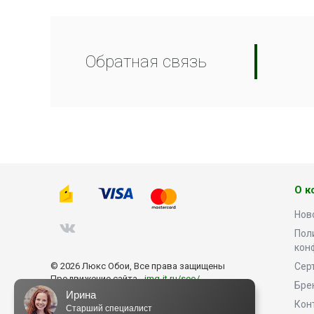
Обратная связь
О к
Нов
Пол
кон
© 2026 Люкс Обои, Все права защищены
Сер
Продвижение сайта -
img-it.ru/seo/
Бре
Ирина
Кон
Старший специалист