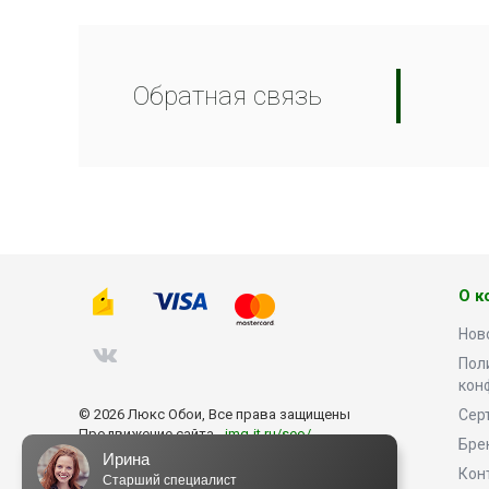
Обратная связь
О к
Нов
Пол
кон
© 2026 Люкс Обои, Все права защищены
Сер
Продвижение сайта -
img-it.ru/seo/
Бре
Ирина
Кон
Старший специалист