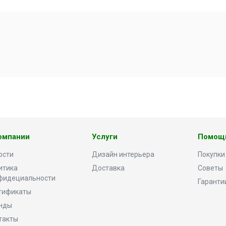
омпании
Услуги
Помощ
ости
Дизайн интерьера
Покупки
итика
Доставка
Советы
фидециальности
Гаранти
тификаты
нды
такты