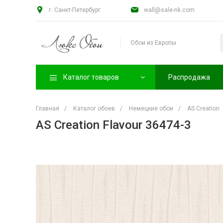
г. Санкт-Петербург
wall@sale-nk.com
Обои из Европы
Каталог товаров
Распродажа
Главная
/
Каталог обоев
/
Немецкие обои
/
AS Creation
AS Creation Flavour 36474-3