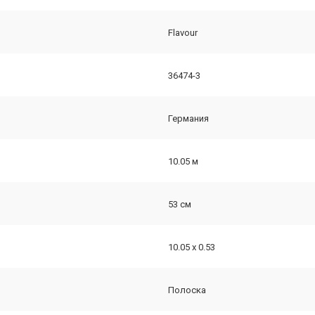
Flavour
36474-3
Германия
10.05 м
53 см
10.05 х 0.53
Полоска