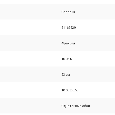
Geopolis
51162529
Франция
10.05 м
53 см
10.05 х 0.53
Однотонные обои