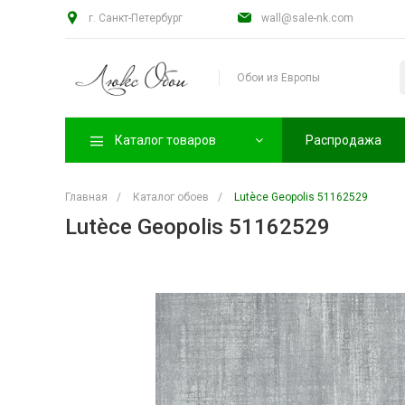
г. Санкт-Петербург
wall@sale-nk.com
Обои из Европы
Каталог товаров
Распродажа
Главная
/
Каталог обоев
/
Lutèce Geopolis 51162529
Lutèce Geopolis 51162529