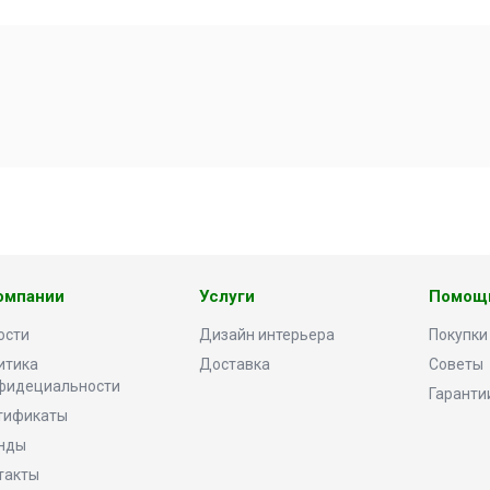
омпании
Услуги
Помощ
ости
Дизайн интерьера
Покупки
итика
Доставка
Советы
фидециальности
Гаранти
тификаты
нды
такты