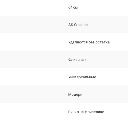
64 см
AS Creation
Удаляются без остатка
Флизелин
Универсальные
Модерн
Винил на флизелине