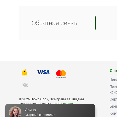
Обратная связь
О к
Нов
Пол
кон
© 2026 Люкс Обои, Все права защищены
Сер
Продвижение сайта -
img-it.ru/seo/
Бре
Ирина
Кон
Старший специалист