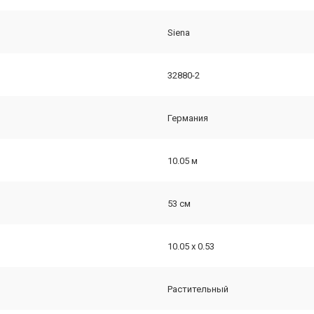
Siena
32880-2
Германия
10.05 м
53 см
10.05 х 0.53
Растительный