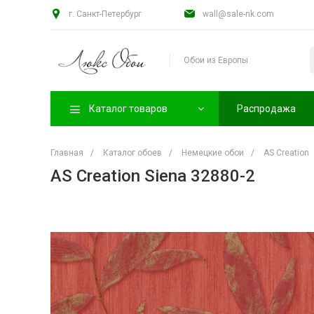
г. Санкт-Петербург
wall@sale-nk.com
Обои из Европы
Каталог товаров
Распродажа
Главная
/
Каталог обоев
/
Немецкие обои
/
AS Creation
AS Creation Siena 32880-2