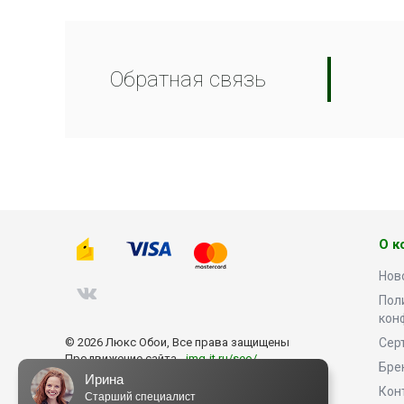
Обратная связь
О к
Нов
Пол
кон
© 2026 Люкс Обои, Все права защищены
Сер
Продвижение сайта -
img-it.ru/seo/
Бре
Ирина
Кон
Старший специалист