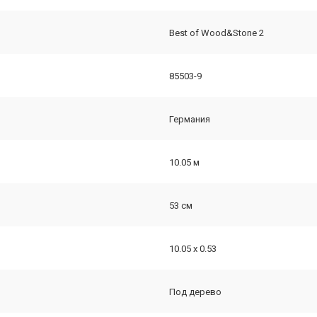
Best of Wood&Stone 2
85503-9
Германия
10.05 м
53 см
10.05 х 0.53
Под дерево