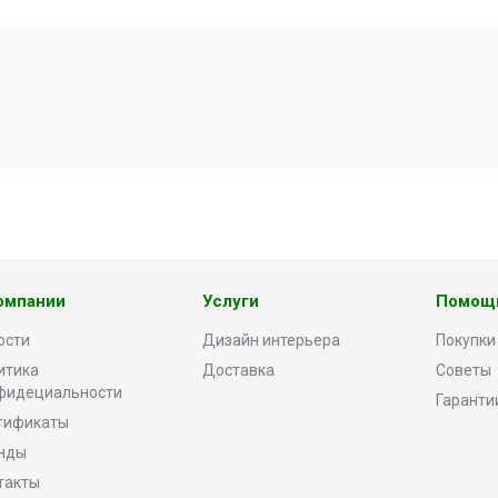
омпании
Услуги
Помощ
ости
Дизайн интерьера
Покупки
итика
Доставка
Советы
фидециальности
Гаранти
тификаты
нды
такты