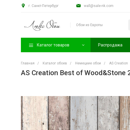
г. Санкт-Петербург
wall@sale-nk.com
Обои из Европы
Каталог товаров
Распродажа
Главная
/
Каталог обоев
/
Немецкие обои
/
AS Creation
AS Creation Best of Wood&Stone 