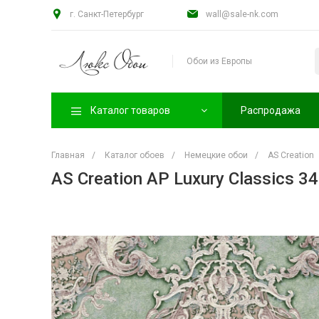
г. Санкт-Петербург
wall@sale-nk.com
Обои из Европы
Каталог товаров
Распродажа
Главная
/
Каталог обоев
/
Немецкие обои
/
AS Creation
AS Creation AP Luxury Classics 3