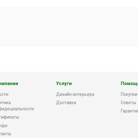
омпании
Услуги
Помощ
ости
Дизайн интерьера
Покупки
итика
Доставка
Советы
фидециальности
Гаранти
тификаты
нды
такты