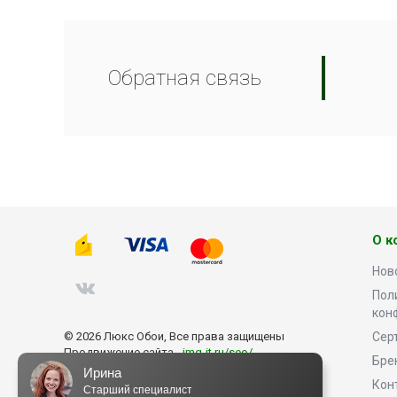
Обратная связь
О к
Нов
Пол
кон
© 2026 Люкс Обои, Все права защищены
Сер
Продвижение сайта -
img-it.ru/seo/
Бре
Ирина
Кон
Старший специалист