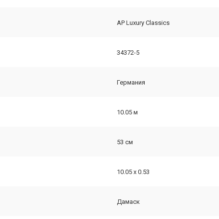
AP Luxury Classics
34372-5
Германия
10.05 м
53 см
10.05 х 0.53
Дамаск