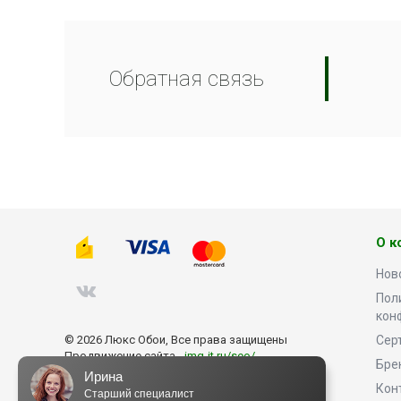
Обратная связь
О к
Нов
Пол
кон
© 2026 Люкс Обои, Все права защищены
Сер
Продвижение сайта -
img-it.ru/seo/
Бре
Ирина
Кон
Старший специалист