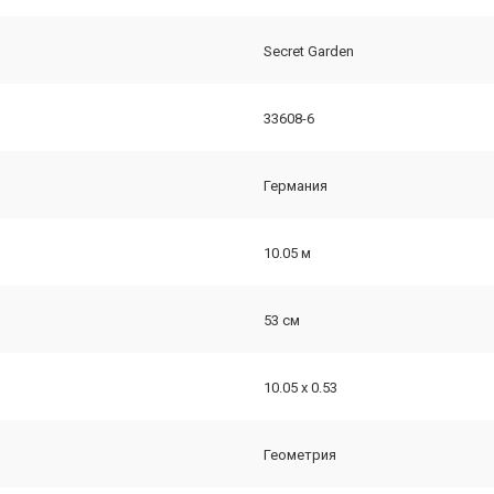
Secret Garden
33608-6
Германия
10.05 м
53 см
10.05 х 0.53
Геометрия