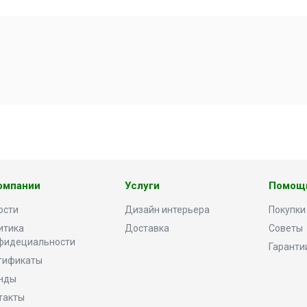
омпании
Услуги
Помощ
ости
Дизайн интерьера
Покупки
итика
Доставка
Советы
фидециальности
Гаранти
тификаты
нды
такты