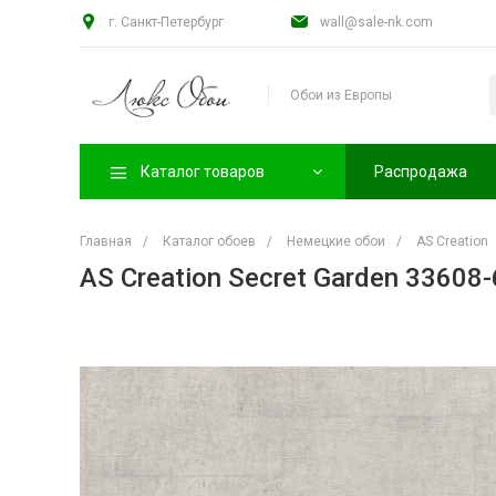
г. Санкт-Петербург
wall@sale-nk.com
Обои из Европы
Каталог товаров
Распродажа
Главная
/
Каталог обоев
/
Немецкие обои
/
AS Creation
AS Creation Secret Garden 33608-