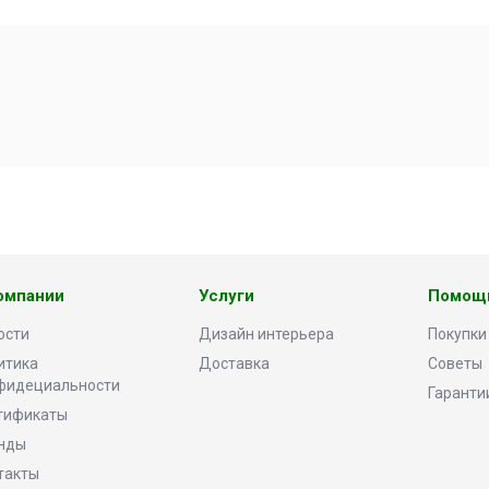
омпании
Услуги
Помощ
ости
Дизайн интерьера
Покупки
итика
Доставка
Советы
фидециальности
Гаранти
тификаты
нды
такты