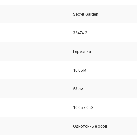
Secret Garden
32474-2
Германия
10.05 м
53 см
10.05 х 0.53
Однотонные обои