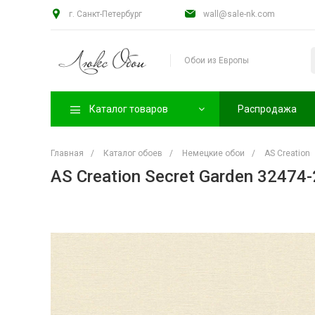
г. Санкт-Петербург
wall@sale-nk.com
Обои из Европы
Каталог товаров
Распродажа
Главная
/
Каталог обоев
/
Немецкие обои
/
AS Creation
AS Creation Secret Garden 32474-