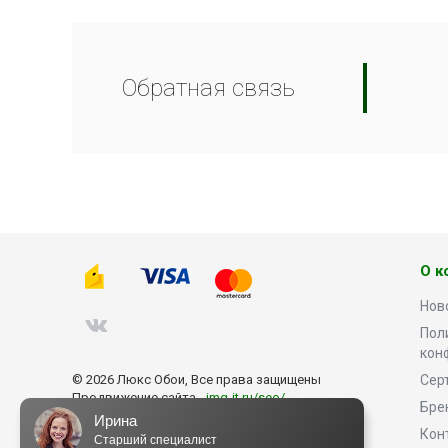
Обратная связь
О к
Нов
Пол
кон
© 2026 Люкс Обои, Все права защищены
Сер
Продвижение сайта -
img-it.ru/seo/
Бре
Ирина
Кон
Старший специалист