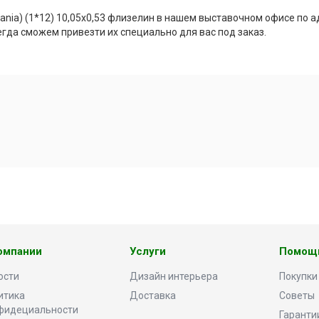
nia) (1*12) 10,05x0,53 флизелин в нашем выставочном офисе по адр
гда сможем привезти их специально для вас под заказ.
омпании
Услуги
Помощ
ости
Дизайн интерьера
Покупки
итика
Доставка
Советы
фидециальности
Гаранти